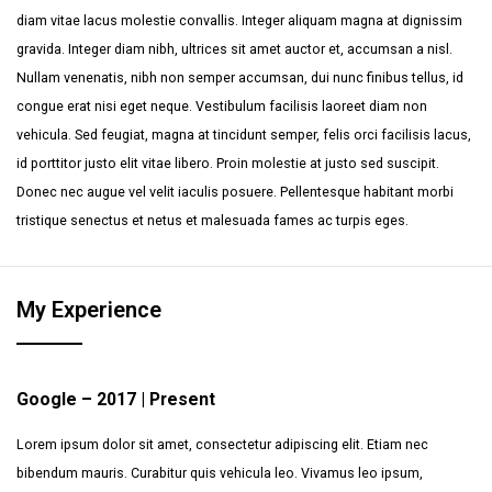
diam vitae lacus molestie convallis. Integer aliquam magna at dignissim
gravida. Integer diam nibh, ultrices sit amet auctor et, accumsan a nisl.
Nullam venenatis, nibh non semper accumsan, dui nunc finibus tellus, id
congue erat nisi eget neque. Vestibulum facilisis laoreet diam non
vehicula. Sed feugiat, magna at tincidunt semper, felis orci facilisis lacus,
id porttitor justo elit vitae libero. Proin molestie at justo sed suscipit.
Donec nec augue vel velit iaculis posuere. Pellentesque habitant morbi
tristique senectus et netus et malesuada fames ac turpis eges.
My Experience
Google – 2017 | Present
Lorem ipsum dolor sit amet, consectetur adipiscing elit. Etiam nec
bibendum mauris. Curabitur quis vehicula leo. Vivamus leo ipsum,